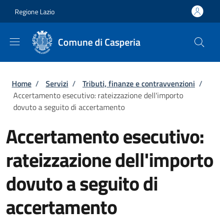
Salta al contenuto principale
Skip to footer content
Regione Lazio
Comune di Casperia
Briciole di pane
Home
/
Servizi
/
Tributi, finanze e contravvenzioni
/
Accertamento esecutivo: rateizzazione dell'importo
dovuto a seguito di accertamento
Accertamento esecutivo:
rateizzazione dell'importo
dovuto a seguito di
accertamento