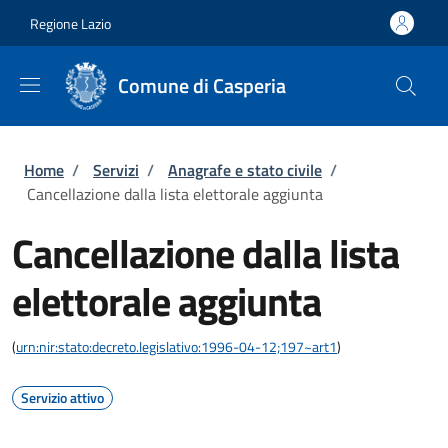
Salta al contenuto principale
Skip to footer content
Regione Lazio
Comune di Casperia
Briciole di pane
Home
/
Servizi
/
Anagrafe e stato civile
/
Cancellazione dalla lista elettorale aggiunta
Cancellazione dalla lista
elettorale aggiunta
(
urn:nir:stato:decreto.legislativo:1996-04-12;197~art1
)
Servizio attivo