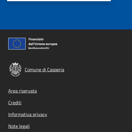
Comune di Casperia
Footer menu
Area riservata
Crediti
Informativa privacy
Note legali