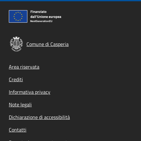
Comune di Casperia
Footer menu
Area riservata
Crediti
Informativa privacy
Note legali
Dichiarazione di accessibilità
Contatti