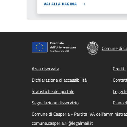
VAI ALLA PAGINA
Comune di Ca
Footer menu
Area riservata
Crediti
Dichiarazione di accessibilità
Contatt
Statistiche del portale
Leggi l
Segnalazione disservizio
Piano d
Comune di Casperia - Partita IVA dell'amministr
comune.casperia.ri@legalmail.it