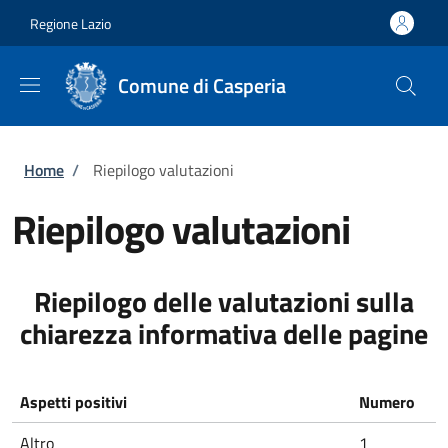
Salta al contenuto principale
Skip to footer content
Regione Lazio
Comune di Casperia
Briciole di pane
Home
/
Riepilogo valutazioni
Riepilogo valutazioni
Riepilogo delle valutazioni sulla
chiarezza informativa delle pagine
Aspetti positivi
Numero
Altro
1