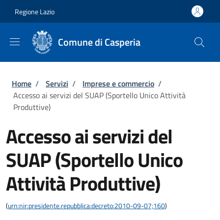
Salta al contenuto principale
Skip to footer content
Regione Lazio
Comune di Casperia
Briciole di pane
Home
/
Servizi
/
Imprese e commercio
/
Accesso ai servizi del SUAP (Sportello Unico Attività
Produttive)
Accesso ai servizi del
SUAP (Sportello Unico
Attività Produttive)
(
urn:nir:presidente.repubblica:decreto:2010-09-07;160
)