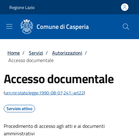
Salta al contenuto principale
Skip to footer content
Regione Lazio
Comune di Casperia
Briciole di pane
Home
/
Servizi
/
Autorizzazioni
/
Accesso documentale
Accesso documentale
(
urn:nir:stato:legge:1990-08-07;241~art22
)
Servizio attivo
Procedimento di accesso agli atti e ai documenti
amministrativi