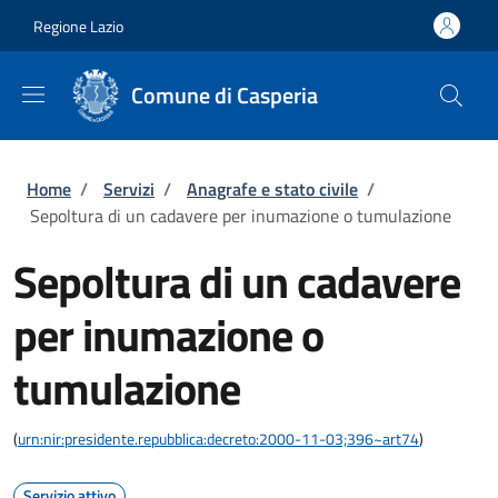
Salta al contenuto principale
Skip to footer content
Regione Lazio
Comune di Casperia
Briciole di pane
Home
/
Servizi
/
Anagrafe e stato civile
/
Sepoltura di un cadavere per inumazione o tumulazione
Sepoltura di un cadavere
per inumazione o
tumulazione
(
urn:nir:presidente.repubblica:decreto:2000-11-03;396~art74
)
Servizio attivo