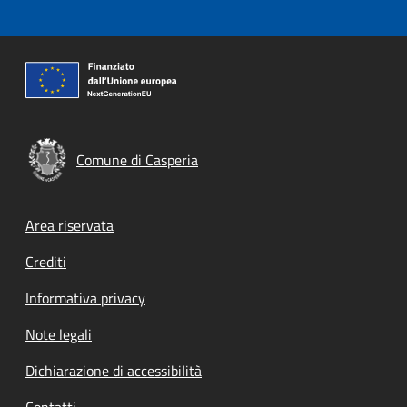
Comune di Casperia
Footer menu
Area riservata
Crediti
Informativa privacy
Note legali
Dichiarazione di accessibilità
Contatti