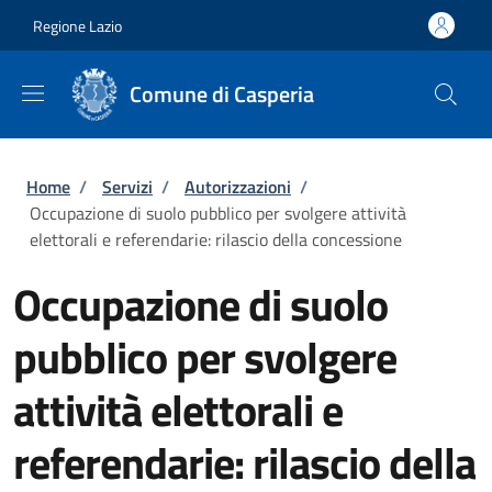
Salta al contenuto principale
Skip to footer content
Regione Lazio
Comune di Casperia
Briciole di pane
Home
/
Servizi
/
Autorizzazioni
/
Occupazione di suolo pubblico per svolgere attività
elettorali e referendarie: rilascio della concessione
Occupazione di suolo
pubblico per svolgere
attività elettorali e
referendarie: rilascio della