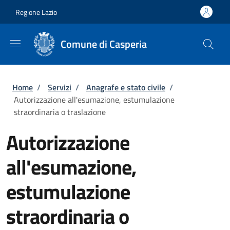
Salta al contenuto principale
Skip to footer content
Regione Lazio
Comune di Casperia
Briciole di pane
Home
/
Servizi
/
Anagrafe e stato civile
/
Autorizzazione all'esumazione, estumulazione
straordinaria o traslazione
Autorizzazione
all'esumazione,
estumulazione
straordinaria o