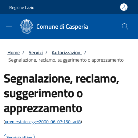
Salta al contenuto principale
Skip to footer content
Regione Lazio
Comune di Casperia
Briciole di pane
Home
/
Servizi
/
Autorizzazioni
/
Segnalazione, reclamo, suggerimento o apprezzamento
Segnalazione, reclamo,
suggerimento o
apprezzamento
(
urn:nir:stato:legge:2000-06-07;150~art8
)
Servizio attivo