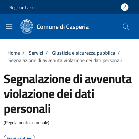
Salta al contenuto principale
Skip to footer content
Regione Lazio
Comune di Casperia
Briciole di pane
Home
/
Servizi
/
Giustizia e sicurezza pubblica
/
Segnalazione di avvenuta violazione dei dati personali
Segnalazione di avvenuta
violazione dei dati
personali
(Regolamento comunale)
Servizio attivo