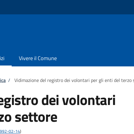
izi
Vivere il Comune
ica
/
Vidimazione del registro dei volontari per gli enti del terzo 
gistro dei volontari
rzo settore
:1992-02-14
)