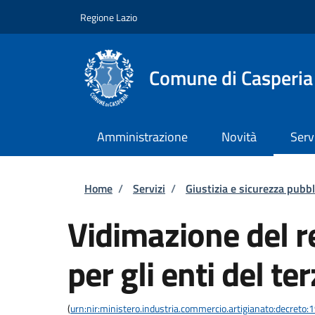
Salta al contenuto principale
Skip to footer content
Regione Lazio
Comune di Casperia
Amministrazione
Novità
Serv
Briciole di pane
Home
/
Servizi
/
Giustizia e sicurezza pubbl
Vidimazione del re
per gli enti del te
(
urn:nir:ministero.industria.commercio.artigianato:decreto